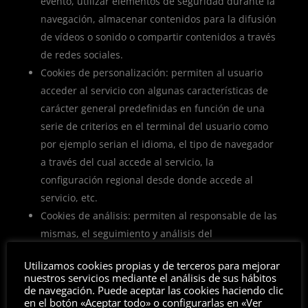
evento, utilizar elementos de seguridad durante la
navegación, almacenar contenidos para la difusión
de vídeos o sonido o compartir contenidos a través
de redes sociales.
Cookies de personalización: permiten al usuario
acceder al servicio con algunas características de
carácter general predefinidas en función de una
serie de criterios en el terminal del usuario como
por ejemplo serian el idioma, el tipo de navegador
a través del cual accede al servicio, la
configuración regional desde donde accede al
servicio, etc.
Cookies de análisis: permiten al responsable de las
mismas, el seguimiento y análisis del
comportamiento de los usuarios de los sitios web a
Utilizamos cookies propias y de terceros para mejorar
los que están vinculadas. La información recogida
nuestros servicios mediante el análisis de sus hábitos
mediante este tipo de cookies se utiliza en la
de navegación. Puede aceptar las cookies haciendo clic
en el botón «Aceptar todo» o configurarlas en «Ver
medición de la actividad de los sitios web,